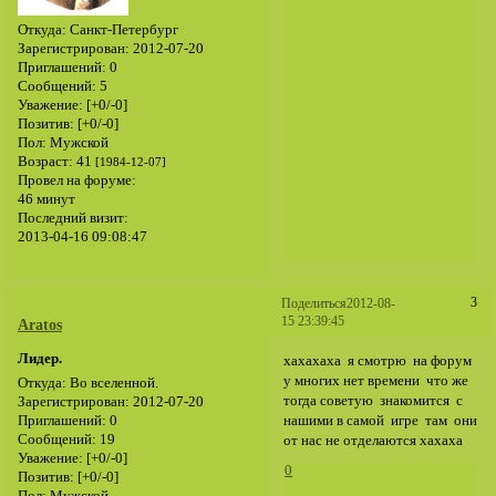
Откуда:
Санкт-Петербург
Зарегистрирован
: 2012-07-20
Приглашений:
0
Сообщений:
5
Уважение:
[+0/-0]
Позитив:
[+0/-0]
Пол:
Мужской
Возраст:
41
[1984-12-07]
Провел на форуме:
46 минут
Последний визит:
2013-04-16 09:08:47
3
Поделиться
2012-08-
15 23:39:45
Aratos
Лидер.
хахахаха я смотрю на форум
у многих нет времени что же
Откуда:
Во вселенной.
тогда советую знакомится с
Зарегистрирован
: 2012-07-20
нашими в самой игре там они
Приглашений:
0
Сообщений:
19
от нас не отделаются хахаха
Уважение:
[+0/-0]
0
Позитив:
[+0/-0]