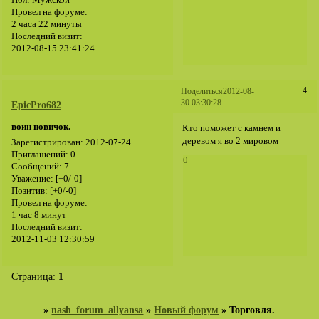
Пол:
Мужской
Провел на форуме:
2 часа 22 минуты
Последний визит:
2012-08-15 23:41:24
4
Поделиться
2012-08-
30 03:30:28
EpicPro682
воин новичок.
Кто поможет с камнем и
деревом я во 2 мировом
Зарегистрирован
: 2012-07-24
Приглашений:
0
0
Сообщений:
7
Уважение:
[+0/-0]
Позитив:
[+0/-0]
Провел на форуме:
1 час 8 минут
Последний визит:
2012-11-03 12:30:59
Страница:
1
»
nash_forum_allyansa
»
Новый форум
»
Торговля.