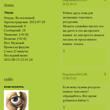
1
Поделиться
2012-07-
20 02:10:15
Aratos
Лидер.
Ребята здесь тема для
желающих торговать
Откуда:
Во вселенной.
ресурсами.
Зарегистрирован
: 2012-07-20
Можете спокойно писать что
Приглашений:
0
Сообщений:
19
вы даете и что вы просите
Уважение:
[+0/-0]
взамен ну или просто можете
Позитив:
[+0/-0]
послать не прося ничего
Пол:
Мужской
взамен хахаха.
Провел на форуме:
0
2 часа 22 минуты
Последний визит:
2012-08-15 23:41:24
2
Поделиться
2012-08-
15 08:25:45
vasiliy
воин новичок.
Если кому нужны ресурсы-
помогу чем смогу!
обращайтесь. Все кроме
рубинов и бабла=)
0