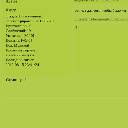
Поделиться
2012-07-20 02:58:47
Aratos
Лидер.
вот чат для того чтобы было лег
Откуда:
Во вселенной.
http://httpsdocsgoogle.chatovod.r
Зарегистрирован
: 2012-07-20
Приглашений:
0
0
Сообщений:
19
Уважение:
[+0/-0]
Позитив:
[+0/-0]
Пол:
Мужской
Провел на форуме:
2 часа 22 минуты
Последний визит:
2012-08-15 23:41:24
Страница:
1