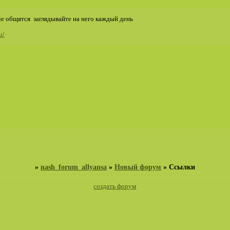
че общятся заглядывайте на него каждый день
u/
»
nash_forum_allyansa
»
Новый форум
»
Ссылки
создать форум