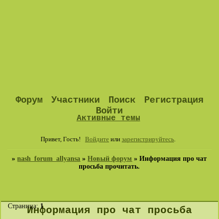
Форум
Участники
Поиск
Регистрация
Войти
Активные темы
Привет, Гость!
Войдите
или
зарегистрируйтесь
.
»
nash_forum_allyansa
»
Новый форум
»
Информация про чат
просьба прочитать.
Страница:
1
Информация про чат просьба