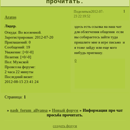
прочитать.
1
Поделиться
2012-07-
23 22:19:52
Aratos
Лидер.
здесь есть ссылка на наш чат
для облегчения общения если
Откуда:
Во вселенной.
вы собираетесь зайти туда
Зарегистрирован
: 2012-07-20
пришлите мне в игре письмо и
Приглашений:
0
Сообщений:
19
я тоже зайду или еще кого
Уважение:
[+0/-0]
нибудь приглашу.
Позитив:
[+0/-0]
0
Пол:
Мужской
Провел на форуме:
2 часа 22 минуты
Последний визит:
2012-08-15 23:41:24
Страница:
1
»
nash_forum_allyansa
»
Новый форум
»
Информация про чат
просьба прочитать.
создать форум